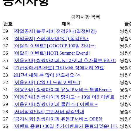
공지사항
공지사항 목록
번호
제목
글
39
[작업공지] 블루서버 점검안내(일정변경)
씽씽
38
[작업공지] 스페셜서버(KT) 점검안내
씽씽
37
[이달의 이벤트2] GOGOIP 100일 잔치~~
씽씽
36
[이달의 이벤트] HOT! Summer Event!!
씽씽
35
[이용안내] 씽씽아이피. KT아이피 추가확보 안내!!
씽씽
34
[긴급장애처리완료] 그린서버 장애처리 완료
씽씽
33
2017년 새해 복 많이 받으세요 ^^
씽씽
32
[이용안내] 12일 더 드림 이벤트!!
씽씽
31
[이용안내] 씽씽아이피 유동IP서비스 특별Event~
씽씽
30
[이용안내] 씽씽아이피 닭치고~~ 10일 더!! 이벤트
씽씽
29
[이용안내] 씽씽아이피 쿨한 4+1 이벤트 ~
씽씽
28
[서버점검안내] 그린서버 점검안내
씽씽
27
[공지사항] 씽씽아이피 유동IP서비스 OPEN
씽씽
26
[이벤트 종료] +30일 추가이벤트가 종료되었습니다.
씽씽