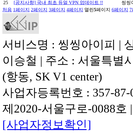
25
[공지사항] 국내 최초 듀얼 VPN 업데이트 !!
씽씽
처음
1
페이지
2
페이지
3
페이지
4
페이지
열린
5
페이지
6
페이지
7
서비스명 : 씽씽아이피 | 상
이승철 | 주소 : 서울특별시
(항동, SK V1 center)
사업자등록번호 : 357-87-
제2020-서울구로-0088
[사업자정보확인]